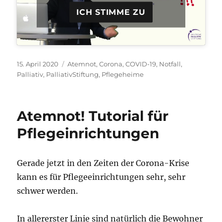
ICH STIMME ZU
Veröffentlicht
Schlagwörter
15. April 2020
Atemnot
,
Corona
,
COVID-19
,
Notfall
,
am
Palliativ
,
PalliativStiftung
,
Pflegeheime
Atemnot! Tutorial für
Pflegeinrichtungen
Gerade jetzt in den Zeiten der Corona-Krise
kann es für Pflegeeinrichtungen sehr, sehr
schwer werden.
In allererster Linie sind natürlich die Bewohner