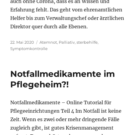
auch ohne Corona, dass es an Wissen und
Erfahrung fehlt. Das geht vom ehrenamtlichen
Helfer bis zum Verwaltungschef oder ärztlichen
Direktor quer durch alle Ebenen.
Veröffentlicht
Schlagwörter
22. Mai 2020
Atemnot
,
Palliativ
,
sterbehilfe
,
am
Symptomkontrolle
Notfallmedikamente im
Pflegeheim?!
Notfallmedikamente – Online Tutorial für
Pflegeeinrichtungen Teil 4 Im Notfall ist keine
Zeit. Wenn es zwei oder mehr dringende Fälle
zugleich gibt, ist gutes Krisenmanagement