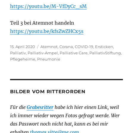
https://youtu.be/M-VfDyCc_sM
Teil 3 bei Atemnot handeln
https://youtu.be/kfsZwZHCx5s
Veröffentlicht
Schlagwörter
15. April 2020
Atemnot
,
Corana
,
COVID-19
,
Ersticken
,
am
Palliativ
,
Palliativ-Ampel
,
Palliative Care
,
PalliativStiftung
,
Pflegeheime
,
Pneumonie
BILDER VOM RITTERORDEN
Für die
Grabesritter
habe ich hier einen Link,
weil
ich immer wieder wegen Fotos gefragt werde. Wer
das Passwort noch nicht hat, kann es bei mir
erhalten
thomas.sitte@me.com