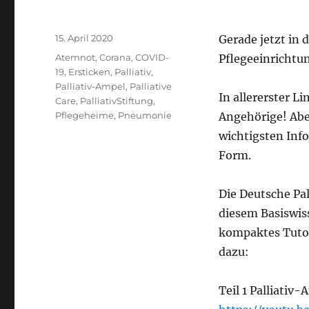
Veröffentlicht
15. April 2020
Gerade jetzt in 
am
Schlagwörter
Atemnot
,
Corana
,
COVID-
Pflegeeinrichtu
19
,
Ersticken
,
Palliativ
,
Palliativ-Ampel
,
Palliative
In allererster L
Care
,
PalliativStiftung
,
Pflegeheime
,
Pneumonie
Angehörige! Aber
wichtigsten Inf
Form.
Die Deutsche Pal
diesem Basiswiss
kompaktes Tutori
dazu:
Teil 1 Palliativ