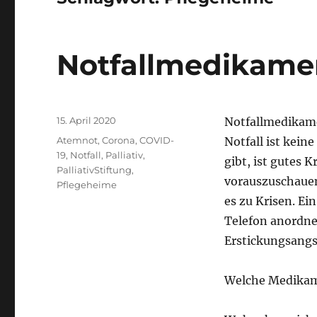
Notfallmedikame
Veröffentlicht
15. April 2020
Notfallmedikame
am
Schlagwörter
Atemnot
,
Corona
,
COVID-
Notfall ist kein
19
,
Notfall
,
Palliativ
,
gibt, ist gutes
PalliativStiftung
,
vorauszuschaue
Pflegeheime
es zu Krisen. Ei
Telefon anordnen
Erstickungsangs
Welche Medikam