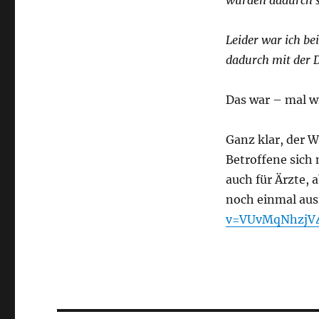
wurden dadurch s
Leider war ich be
dadurch mit der 
Das war – mal wi
Ganz klar, der 
Betroffene sich 
auch für Ärzte, 
noch einmal aus
v=VUvMqNhzjV