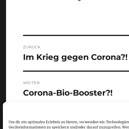
Beitragsnavigation
ZURÜCK
Im Krieg gegen Corona?!
Vorheriger
Beitrag:
WEITER
Corona-Bio-Booster?!
Nächster
Beitrag:
Um dir ein optimales Erlebnis zu bieten, verwenden wir Technologie
Geräteinformationen zu speichern und/oder darauf zuzugreifen. We