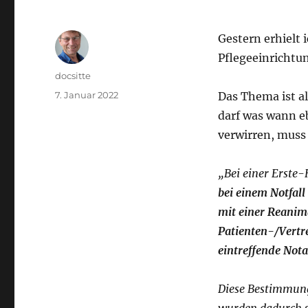
Gestern erhielt 
Pflegeeinrichtu
Autor
docsitte
Veröffentlicht
7. Januar 2022
Das Thema ist a
am
darf was wann eb
verwirren, muss 
„Bei einer Erste-
bei einem Notfall
mit einer Reanim
Patienten-/Vertr
eintreffende Nota
Diese Bestimmung