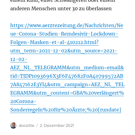
einem Kind, einer Schwangeren oder einem
anderen Menschen unter 30 zu überlassen
https://www.aerztezeitung.de/Nachrichten/Ne
ue-Corona-Studien-Remdesivir-Lockdown-
Folgen-Masken-et-al-410212.html?
utm_term=2021-12-02&utm_source=2021-
12-02-
AEZ_NL_TELEGRAMM&utm_medium=email&
tid=TIDP1093696X3F6F47682F0A40799572AB
7A847162E3YI4&utm_campaign=AEZ_NL_TEL
EGRAMM&utm_content=GBA%20verlängert%
20Corona-
Sonderregeln%20für%20Ärzte;%20[rundate]
Autor
Veröffentlicht
docsitte
2. Dezember 2021
am