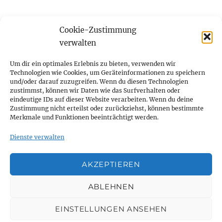
Cookie-Zustimmung
Startseite
verwalten
Unterme
Über mich
Um dir ein optimales Erlebnis zu bieten, verwenden wir
öffnen
Technologien wie Cookies, um Geräteinformationen zu speichern
und/oder darauf zuzugreifen. Wenn du diesen Technologien
Unterme
Publikationen
zustimmst, können wir Daten wie das Surfverhalten oder
öffnen
eindeutige IDs auf dieser Website verarbeiten. Wenn du deine
Zustimmung nicht erteilst oder zurückziehst, können bestimmte
Ehrungen und Auszeichnungen
Merkmale und Funktionen beeinträchtigt werden.
Blog
Dienste verwalten
Kontakt
AKZEPTIEREN
Cookie-Richtlinie (EU)
ABLEHNEN
EINSTELLUNGEN ANSEHEN
Dr. med. Thomas Sitte
Datenschutz und Sicherheit