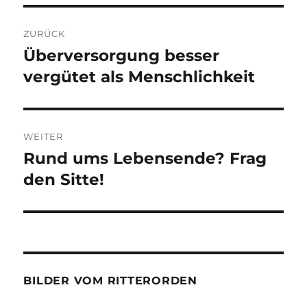
Beitragsnavigation
ZURÜCK
Überversorgung besser
Vorheriger
Beitrag:
vergütet als Menschlichkeit
WEITER
Rund ums Lebensende? Frag
Nächster
Beitrag:
den Sitte!
BILDER VOM RITTERORDEN