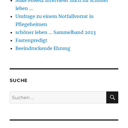
Mike Powelz interviewt mich für schöner
leben …
Umfrage zu einem Notfallvorrat in
Pflegeheimen
schöner leben … Sammelband 2023
Fastenpredigt
Beeindruckende Ehrung
SUCHE
SU
Suchen
nach: