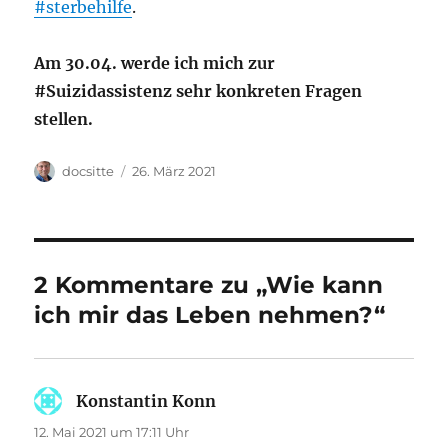
#sterbehilfe
.
Am 30.04. werde ich mich zur
#Suizidassistenz sehr konkreten Fragen
stellen.
Autor
Veröffentlicht
docsitte
26. März 2021
am
2 Kommentare zu „Wie kann
ich mir das Leben nehmen?“
Konstantin Konn
sagt:
12. Mai 2021 um 17:11 Uhr