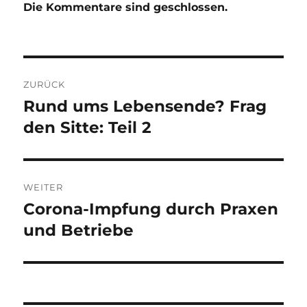
Die Kommentare sind geschlossen.
Beitragsnavigation
ZURÜCK
Rund ums Lebensende? Frag
Vorheriger
Beitrag:
den Sitte: Teil 2
WEITER
Corona-Impfung durch Praxen
Nächster
Beitrag:
und Betriebe