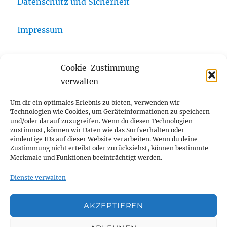
Datenschutz und Sicherheit
Impressum
Cookie-Zustimmung
Startseite
verwalten
Unterme
Über mich
Um dir ein optimales Erlebnis zu bieten, verwenden wir
öffnen
Technologien wie Cookies, um Geräteinformationen zu speichern
und/oder darauf zuzugreifen. Wenn du diesen Technologien
Unterme
Publikationen
zustimmst, können wir Daten wie das Surfverhalten oder
öffnen
eindeutige IDs auf dieser Website verarbeiten. Wenn du deine
Zustimmung nicht erteilst oder zurückziehst, können bestimmte
Ehrungen und Auszeichnungen
Merkmale und Funktionen beeinträchtigt werden.
Blog
Dienste verwalten
Kontakt
AKZEPTIEREN