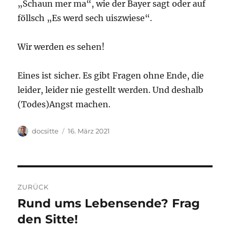
„Schaun mer ma“, wie der Bayer sagt oder auf
föllsch „Es werd sech uiszwiese“.
Wir werden es sehen!
Eines ist sicher. Es gibt Fragen ohne Ende, die
leider, leider nie gestellt werden. Und deshalb
(Todes)Angst machen.
Autor
Veröffentlicht
docsitte
16. März 2021
am
Beitragsnavigation
ZURÜCK
Rund ums Lebensende? Frag
Vorheriger
Beitrag:
den Sitte!