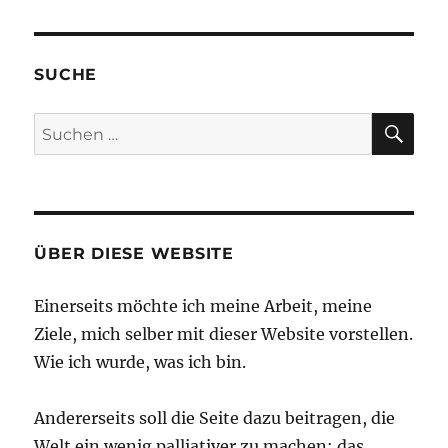
SUCHE
SU
Suchen
nach:
ÜBER DIESE WEBSITE
Einerseits möchte ich meine Arbeit, meine
Ziele, mich selber mit dieser Website vorstellen.
Wie ich wurde, was ich bin.
Andererseits soll die Seite dazu beitragen, die
Welt ein wenig palliativer zu machen; das