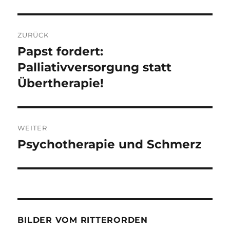
Beitragsnavigation
ZURÜCK
Papst fordert:
Vorheriger
Beitrag:
Palliativversorgung statt
Übertherapie!
WEITER
Psychotherapie und Schmerz
Nächster
Beitrag:
BILDER VOM RITTERORDEN