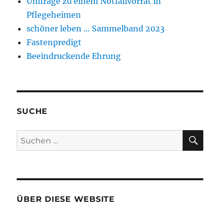
Umfrage zu einem Notfallvorrat in
Pflegeheimen
schöner leben … Sammelband 2023
Fastenpredigt
Beeindruckende Ehrung
SUCHE
SU
Suchen
nach:
ÜBER DIESE WEBSITE