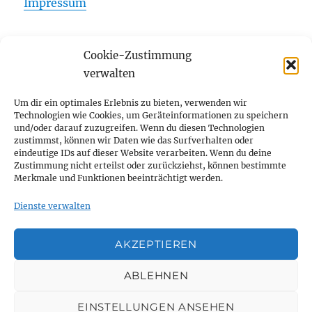
Impressum
Cookie-Zustimmung
Startseite
verwalten
Unterme
Über mich
Um dir ein optimales Erlebnis zu bieten, verwenden wir
öffnen
Technologien wie Cookies, um Geräteinformationen zu speichern
und/oder darauf zuzugreifen. Wenn du diesen Technologien
Unterme
Publikationen
zustimmst, können wir Daten wie das Surfverhalten oder
öffnen
eindeutige IDs auf dieser Website verarbeiten. Wenn du deine
Zustimmung nicht erteilst oder zurückziehst, können bestimmte
Ehrungen und Auszeichnungen
Merkmale und Funktionen beeinträchtigt werden.
Blog
Dienste verwalten
Kontakt
AKZEPTIEREN
Cookie-Richtlinie (EU)
ABLEHNEN
EINSTELLUNGEN ANSEHEN