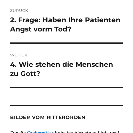
Beitragsnavigation
ZURÜCK
2. Frage: Haben Ihre Patienten
Vorheriger
Beitrag:
Angst vorm Tod?
WEITER
4. Wie stehen die Menschen
Nächster
Beitrag:
zu Gott?
BILDER VOM RITTERORDEN