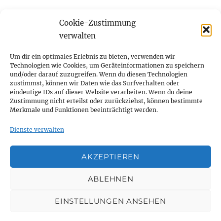
Cookie-Zustimmung
Startseite
verwalten
Unterme
Über mich
Um dir ein optimales Erlebnis zu bieten, verwenden wir
öffnen
Technologien wie Cookies, um Geräteinformationen zu speichern
und/oder darauf zuzugreifen. Wenn du diesen Technologien
Unterme
Publikationen
zustimmst, können wir Daten wie das Surfverhalten oder
öffnen
eindeutige IDs auf dieser Website verarbeiten. Wenn du deine
Zustimmung nicht erteilst oder zurückziehst, können bestimmte
Ehrungen und Auszeichnungen
Merkmale und Funktionen beeinträchtigt werden.
Blog
Dienste verwalten
Kontakt
AKZEPTIEREN
Cookie-Richtlinie (EU)
ABLEHNEN
EINSTELLUNGEN ANSEHEN
Dr. med. Thomas Sitte
Datenschutz und Sicherheit
Stolz präsentiert von WordPress